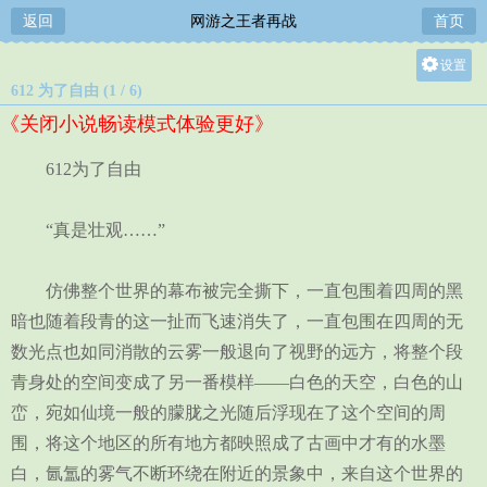
返回
网游之王者再战
首页
设置
612 为了自由 (1 / 6)
关灯
《关闭小说畅读模式体验更好》
大
中
612为了自由
小
“真是壮观……”
仿佛整个世界的幕布被完全撕下，一直包围着四周的黑
暗也随着段青的这一扯而飞速消失了，一直包围在四周的无
数光点也如同消散的云雾一般退向了视野的远方，将整个段
青身处的空间变成了另一番模样——白色的天空，白色的山
峦，宛如仙境一般的朦胧之光随后浮现在了这个空间的周
围，将这个地区的所有地方都映照成了古画中才有的水墨
白，氤氲的雾气不断环绕在附近的景象中，来自这个世界的