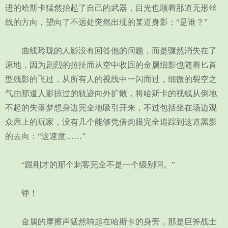
进的哈斯卡猛然抬起了自己的武器，目光也顺着那道无形丝
线的方向，望向了不远处突然出现的某道身影：“是谁？”
曲线玲珑的人影没有回答他的问题，而是骤然消失在了
原地，因为剧烈的拉扯而从空中收回的金属细影也随着匕首
型残影的飞过，从所有人的视线中一闪而过，细微的裂空之
气由那道人影掠过的轨迹向外扩散，将哈斯卡的视线从倒地
不起的失落梦想身边完全地吸引开来，不过包括坐在场边观
众席上的玩家，没有几个能够凭借肉眼完全追踪到这道黑影
的去向：“这速度……”
“跟刚才的那个刺客完全不是一个级别啊。”
铮！
金属的摩擦声猛然响起在哈斯卡的身旁，那是巨斧战士