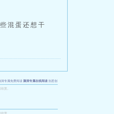
些混蛋还想干
脑洞专属免费阅读
脑洞专属在线阅读
别惹创
者欣赏。
者欣赏。