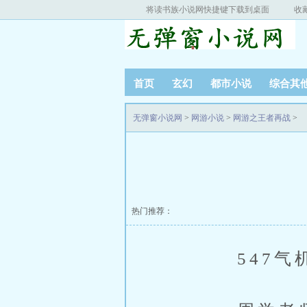
将读书族小说网快捷键下载到桌面
收
首页
玄幻
都市小说
综合其
无弹窗小说网
>
网游小说
>
网游之王者再战
>
热门推荐：
547气机