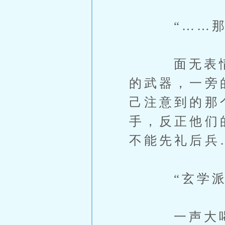
“……那还
面无表情地
的武器，一旁
己注意到的那
手，反正他们
不能先礼后兵
“玄学派的
一声大喝打