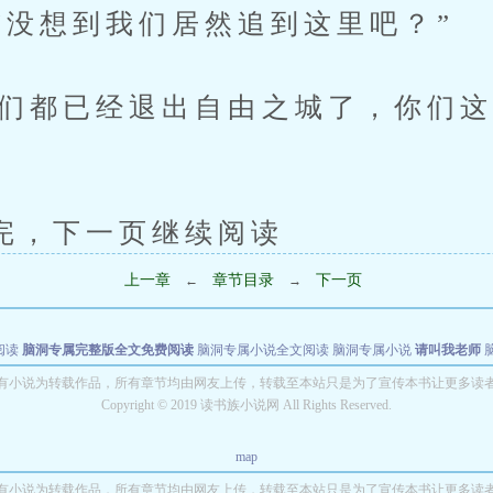
“没想到我们居然追到这里吧？”
都已经退出自由之城了，你们这
下一页继续阅读
上一章
章节目录
下一页
←
→
阅读
脑洞专属完整版全文免费阅读
脑洞专属小说全文阅读
脑洞专属小说
请叫我老师
世者
穿书第一天就结婚小说全文阅读
有小说为转载作品，所有章节均由网友上传，转载至本站只是为了宣传本书让更多读
Copyright © 2019 读书族小说网 All Rights Reserved.
map
有小说为转载作品，所有章节均由网友上传，转载至本站只是为了宣传本书让更多读