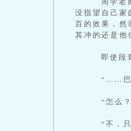
周学老师所
没指望自己家
百的效果，然
其冲的还是他
即使段青对
“……巴拉
“怎么？你
“不，只是