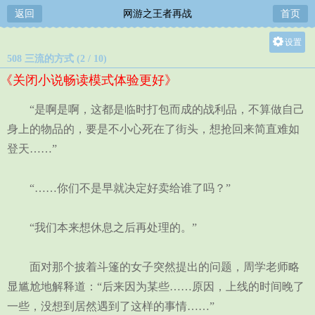
返回
网游之王者再战
首页
设置
508 三流的方式 (2 / 10)
关灯
《关闭小说畅读模式体验更好》
大
中
“是啊是啊，这都是临时打包而成的战利品，不算做自己
小
身上的物品的，要是不小心死在了街头，想抢回来简直难如
登天……”
“……你们不是早就决定好卖给谁了吗？”
“我们本来想休息之后再处理的。”
面对那个披着斗篷的女子突然提出的问题，周学老师略
显尴尬地解释道：“后来因为某些……原因，上线的时间晚了
一些，没想到居然遇到了这样的事情……”