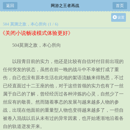
返回
网游之王者再战
首页
设置
504 莫测之敌，本心所向 (1 / 6)
关灯
《关闭小说畅读模式体验更好》
大
中
504莫测之敌，本心所向
小
以段青目前的实力，他还是比较有自信对付目前出现的
任何突发的状态，虽然在前一晚的战斗中不幸被打成了重
伤，自己也没有原本生活在此地的絮语流觞来得熟悉，不过
已经直面过十二王座的他，对于这些首领的实力也有了一丝
属于自己的了解，曾经经历过各种淬炼的心灵，自然少了一
丝应有的敬畏。然而随着事态的发展与越来越多人物的参
战，出现在他面前的重量型人物也变得越来越多了，一些自
被卷入混战以后从未有过的异常因素，也开始逐渐地沿着各
自的轨道迸发开来。