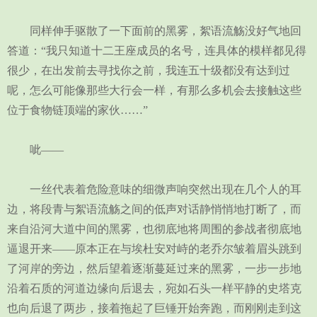
同样伸手驱散了一下面前的黑雾，絮语流觞没好气地回
答道：“我只知道十二王座成员的名号，连具体的模样都见得
很少，在出发前去寻找你之前，我连五十级都没有达到过
呢，怎么可能像那些大行会一样，有那么多机会去接触这些
位于食物链顶端的家伙……”
呲——
一丝代表着危险意味的细微声响突然出现在几个人的耳
边，将段青与絮语流觞之间的低声对话静悄悄地打断了，而
来自沿河大道中间的黑雾，也彻底地将周围的参战者彻底地
逼退开来——原本正在与埃杜安对峙的老乔尔皱着眉头跳到
了河岸的旁边，然后望着逐渐蔓延过来的黑雾，一步一步地
沿着石质的河道边缘向后退去，宛如石头一样平静的史塔克
也向后退了两步，接着拖起了巨锤开始奔跑，而刚刚走到这