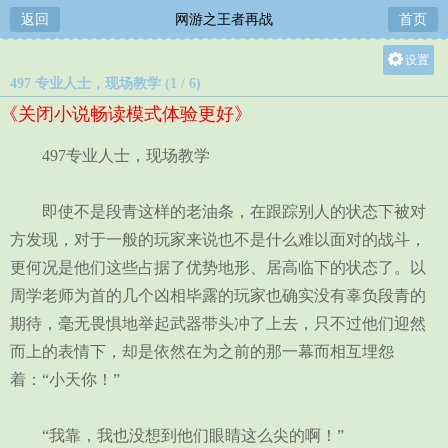
返回
网游之王者再战
首页
设置
497 专业人士，现场教学 (1 / 6)
关灯
《关闭小说畅读模式体验更好》
大
中
497专业人士，现场教学
小
即使不是段青这样的老油条，在跟踪别人的状态下被对
方发现，对于一般的玩家来说也不是什么难以面对的战斗，
更何况是他们这些占据了优势地形、居高临下的状态了。以
周学老师为首的几个凶相毕露的玩家也确实没有辜负段青的
期待，毫无畏惧地举起武器带头冲了上去，只不过他们迎然
而上的表情下，却是依然在为之前的那一幕而相互埋怨
着：“小天你！”
“我靠，我也没想到他们眼睛这么尖的啊！”