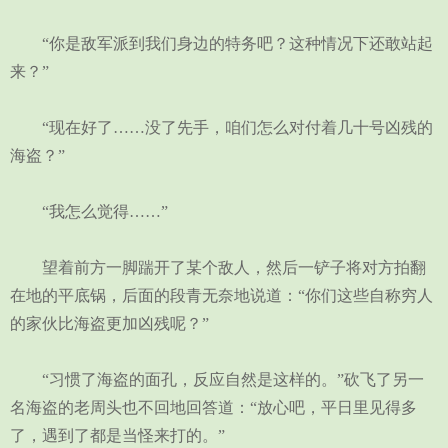
“你是敌军派到我们身边的特务吧？这种情况下还敢站起
来？”
“现在好了……没了先手，咱们怎么对付着几十号凶残的
海盗？”
“我怎么觉得……”
望着前方一脚踹开了某个敌人，然后一铲子将对方拍翻
在地的平底锅，后面的段青无奈地说道：“你们这些自称穷人
的家伙比海盗更加凶残呢？”
“习惯了海盗的面孔，反应自然是这样的。”砍飞了另一
名海盗的老周头也不回地回答道：“放心吧，平日里见得多
了，遇到了都是当怪来打的。”