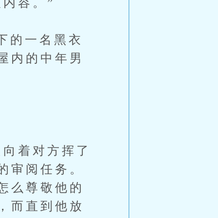
内容。”
下的一名黑衣
屋内的中年男
向着对方挥了
的审阅任务。
怎么尊敬他的
，而直到他放