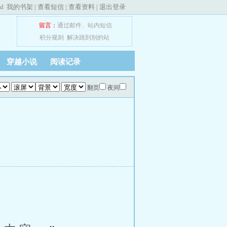
ed
我的书架
|
查看短信
|
查看资料
|
退出登录
留言：
通过邮件
、
站内短信
积分规则
解决跳到别的站
穿越小说
阅读记录
翻页
夜间