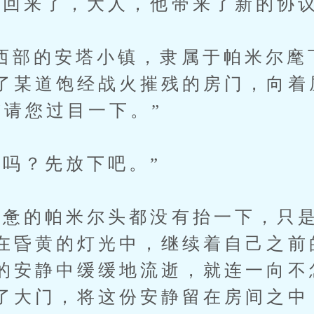
来了，大人，他带来了新的协议
的安塔小镇，隶属于帕米尔麾
了某道饱经战火摧残的房门，向着
“请您过目一下。”
？先放下吧。”
的帕米尔头都没有抬一下，只是
在昏黄的灯光中，继续着自己之前
的安静中缓缓地流逝，就连一向不
了大门，将这份安静留在房间之中