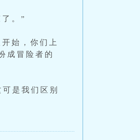
了。”
开始，你们上
扮成冒险者的
可是我们区别