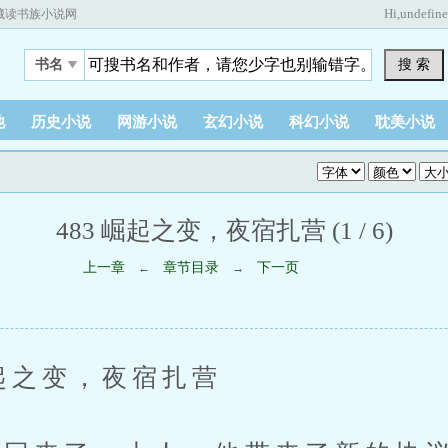
Hi,
undefin
藏读书族小说网
搜 索
书名
他
历史小说
网游小说
玄幻小说
科幻小说
耽美小说
483 崛起之变，夜宿扎营 (1 / 6)
上一章
章节目录
下一页
←
→
之变，夜宿扎营