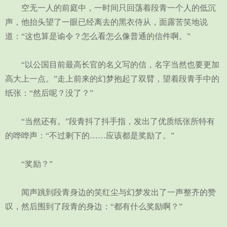
空无一人的前庭中，一时间只回荡着段青一个人的低沉
声，他抬头望了一眼已经离去的黑衣侍从，面露苦笑地说
道：“这也算是谕令？怎么看怎么像普通的信件啊。”
“以公国目前最高长官的名义写的信，名字当然也要更加
高大上一点。”走上前来的幻梦抱起了双臂，望着段青手中的
纸张：“然后呢？没了？”
“当然还有。”段青抖了抖手指，发出了优质纸张所特有
的哗哗声：“不过剩下的……应该都是奖励了。”
“奖励？”
闻声跳到段青身边的笑红尘与幻梦发出了一声整齐的赞
叹，然后围到了段青的身边：“都有什么奖励啊？”