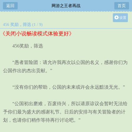
返回
网游之王者再战
首页
设置
456 奖励，筛选 (1 / 9)
关灯
《关闭小说畅读模式体验更好》
大
中
456奖励，筛选
小
“愚者冒险团：请允许我再次以公国的名义，感谢你们为
公国作出的杰出贡献。”
“没有你们的帮助，公国的未来或许会永远黯淡无光。”
“公国初出磨难，百废待兴，所以请原谅议会暂时无法给
予你们最为盛大的感谢礼节。日后的安排与有关冒险者的计
划，也请你们稍作等待再行讨论吧。”