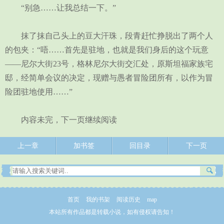
“别急……让我总结一下。”
抹了抹自己头上的豆大汗珠，段青赶忙挣脱出了两个人
的包夹：“唔……首先是驻地，也就是我们身后的这个玩意
——尼尔大街23号，格林尼尔大街交汇处，原斯坦福家族宅
邸，经简单会议的决定，现赠与愚者冒险团所有，以作为冒
险团驻地使用……”
内容未完，下一页继续阅读
上一章
加书签
回目录
下一页
首页
我的书架
阅读历史
map
本站所有作品都是转载小说，如有侵权请告知！