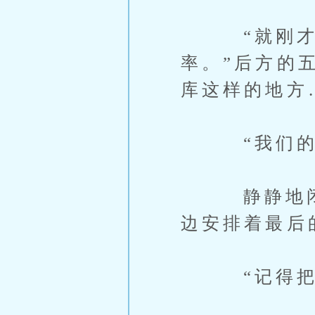
“就刚才那
率。”后方的
库这样的地方
“我们的找
静静地闭上
边安排着最后
“记得把里