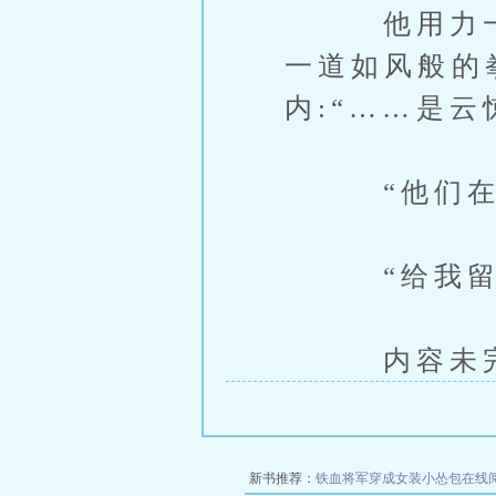
他用力一推
一道如风般的
内:“……是云
“他们在这
“给我留
内容未完，
新书推荐：
铁血将军穿成女装小怂包在线