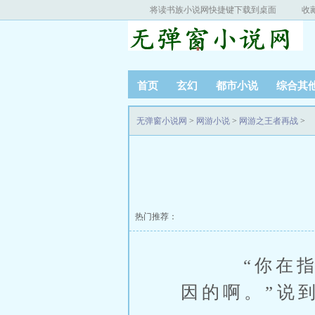
将读书族小说网快捷键下载到桌面
收
首页
玄幻
都市小说
综合其
无弹窗小说网
>
网游小说
>
网游之王者再战
>
热门推荐：
“你在指这
因的啊。”说