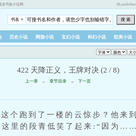
Hi,
undefin
藏读书族小说网
搜 索
书名
他
历史小说
网游小说
玄幻小说
科幻小说
耽美小说
422 天降正义，王牌对决 (2 / 8)
上一章
章节目录
下一页
←
→
个跑到了一楼的云惊步？他来到
到这里的段青低笑了起来:“因为……