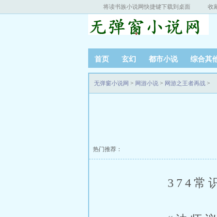
将读书族小说网快捷键下载到桌面
收
首页
玄幻
都市小说
综合其
无弹窗小说网
>
网游小说
>
网游之王者再战
>
热门推荐：
374常识