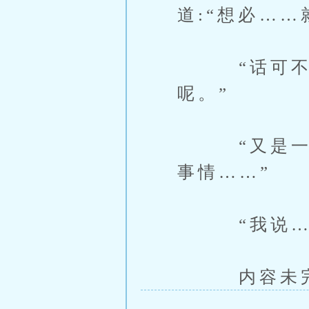
道:“想必…
“话可不能
呢。”
“又是一个
事情……”
“我说…
内容未完，