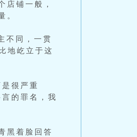
个店铺一般，
量。
主不同，一贯
无比地屹立于这
是很严重
谣言的罪名，我
青黑着脸回答