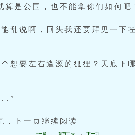
…就算是公国，也不能拿你们如何吧
乱说啊，回头我还要拜见一下霍
想要左右逢源的狐狸？天底下哪
…”
下一页继续阅读
上一章
章节目录
下一页
←
→