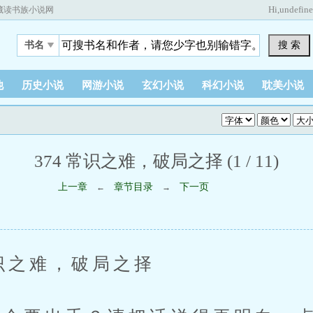
Hi,
undefin
藏读书族小说网
搜 索
书名
他
历史小说
网游小说
玄幻小说
科幻小说
耽美小说
374 常识之难，破局之择 (1 / 11)
上一章
章节目录
下一页
←
→
之难，破局之择