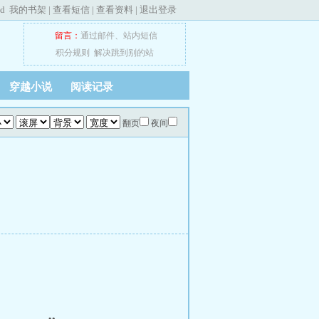
ed
我的书架
|
查看短信
|
查看资料
|
退出登录
留言：
通过邮件
、
站内短信
积分规则
解决跳到别的站
穿越小说
阅读记录
翻页
夜间