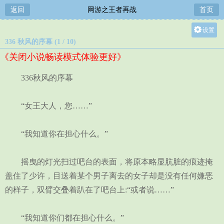
返回
网游之王者再战
首页
设置
336 秋风的序幕 (1 / 10)
关灯
《关闭小说畅读模式体验更好》
大
中
336秋风的序幕
小
“女王大人，您……”
“我知道你在担心什么。”
摇曳的灯光扫过吧台的表面，将原本略显肮脏的痕迹掩
盖住了少许，目送着某个男子离去的女子却是没有任何嫌恶
的样子，双臂交叠着趴在了吧台上:“或者说……”
“我知道你们都在担心什么。”