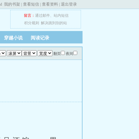
ed
我的书架
|
查看短信
|
查看资料
|
退出登录
留言：
通过邮件
、
站内短信
积分规则
解决跳到别的站
穿越小说
阅读记录
翻页
夜间