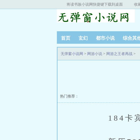
将读书族小说网快捷键下载到桌面
收
首页
玄幻
都市小说
综合其
无弹窗小说网
>
网游小说
>
网游之王者再战
>
热门推荐：
184卡