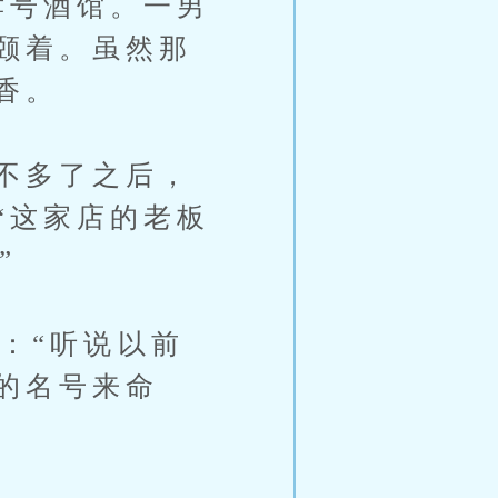
哮号酒馆。一男
颐着。虽然那
香。
不多了之后，
“这家店的老板
”
：“听说以前
的名号来命