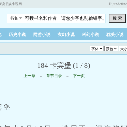
Hi,
undefin
藏读书族小说网
搜 索
书名
他
历史小说
网游小说
玄幻小说
科幻小说
耽美小说
184 卡宾堡 (1 / 8)
上一章
章节目录
下一页
←
→
宾堡