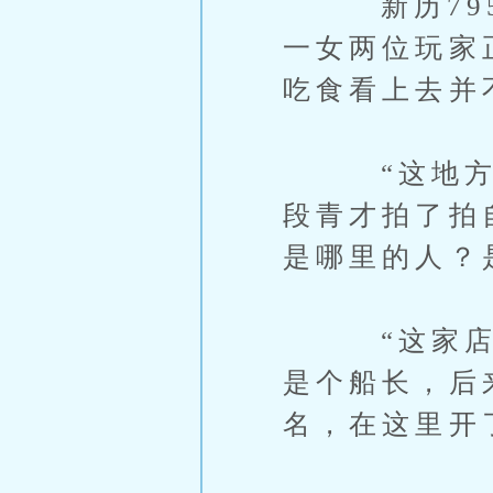
新历795年
一女两位玩家
吃食看上去并
“这地方的
段青才拍了拍
是哪里的人？是
“这家店的老
是个船长，后
名，在这里开