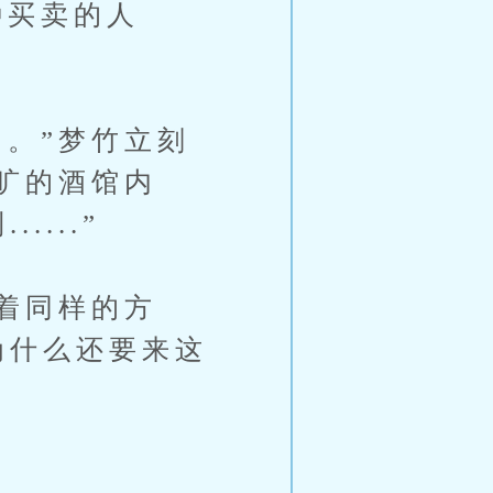
买卖的人
。”梦竹立刻
旷的酒馆内
...”
着同样的方
为什么还要来这