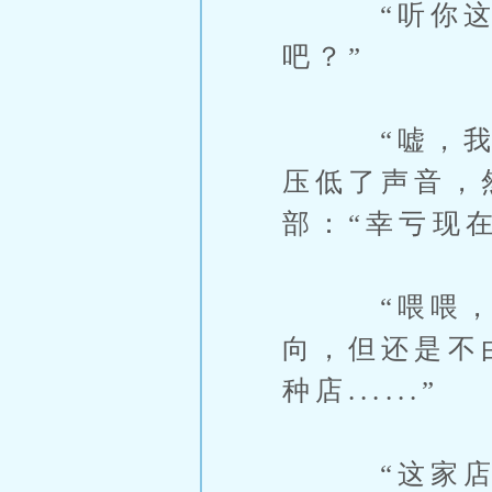
“听你这么
吧？”
“嘘，我也
压低了声音，
部：“幸亏现在
“喂喂，有
向，但还是不
种店......”
“这家店便