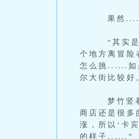
果然....
“其实是因
个地方离冒险
怎么挑....
尔大街比较好
梦竹竖着指
商店还是很多
涨，所以‘卡
的样子......”