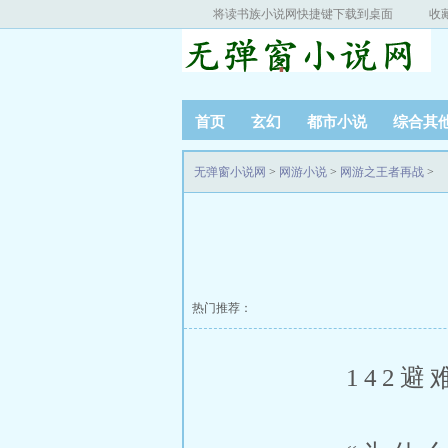
将读书族小说网快捷键下载到桌面
收
首页
玄幻
都市小说
综合其
无弹窗小说网
>
网游小说
>
网游之王者再战
>
热门推荐：
142避