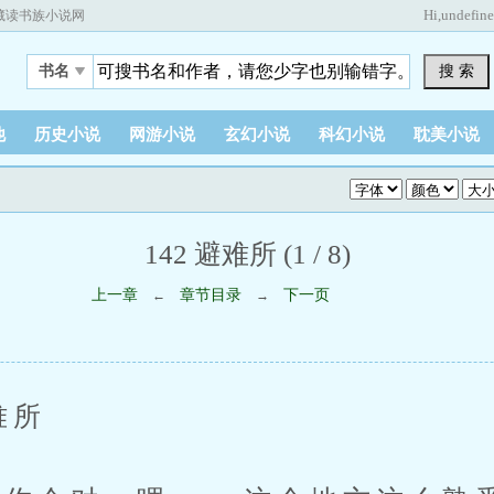
Hi,
undefin
藏读书族小说网
搜 索
书名
他
历史小说
网游小说
玄幻小说
科幻小说
耽美小说
142 避难所 (1 / 8)
上一章
章节目录
下一页
←
→
难所