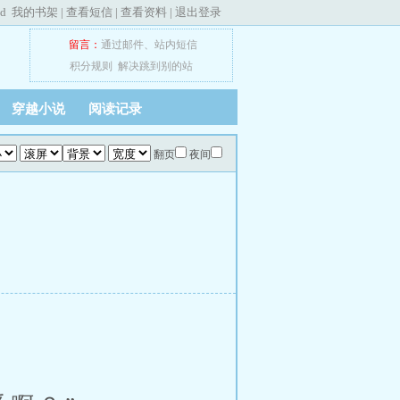
ed
我的书架
|
查看短信
|
查看资料
|
退出登录
留言：
通过邮件
、
站内短信
积分规则
解决跳到别的站
穿越小说
阅读记录
翻页
夜间