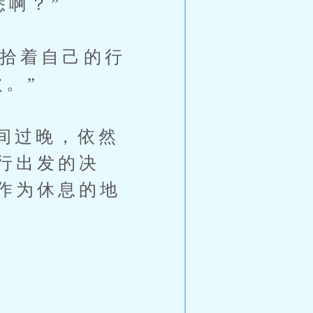
悉啊？”
收拾着自己的行
。”
间过晚，依然
行出发的决
作为休息的地