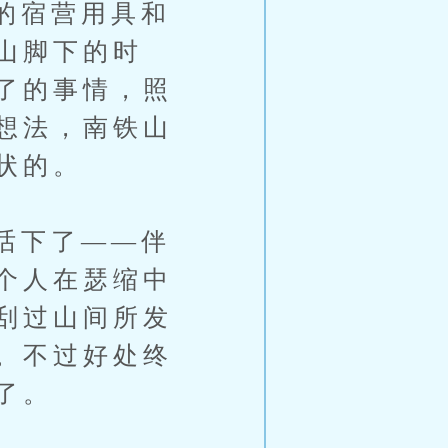
的宿营用具和
山脚下的时
了的事情，照
想法，南铁山
状的。
话下了——伴
个人在瑟缩中
刮过山间所发
。不过好处终
了。