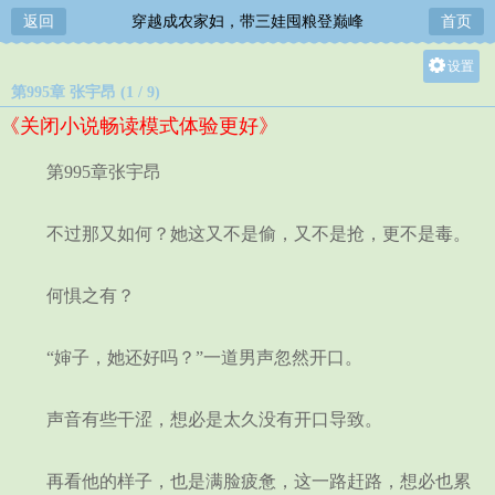
返回
穿越成农家妇，带三娃囤粮登巅峰
首页
设置
第995章 张宇昂 (1 / 9)
关灯
《关闭小说畅读模式体验更好》
大
中
第995章张宇昂
小
不过那又如何？她这又不是偷，又不是抢，更不是毒。
何惧之有？
“婶子，她还好吗？”一道男声忽然开口。
声音有些干涩，想必是太久没有开口导致。
再看他的样子，也是满脸疲惫，这一路赶路，想必也累