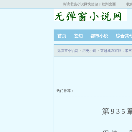
将读书族小说网快捷键下载到桌面
收
首页
玄幻
都市小说
综合其
无弹窗小说网
>
历史小说
>
穿越成农家妇，带三
热门推荐：
第935章