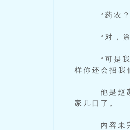
“药农？
“对，除了
“可是我们
样你还会招我
他是赵家的
家几口了。
内容未完，