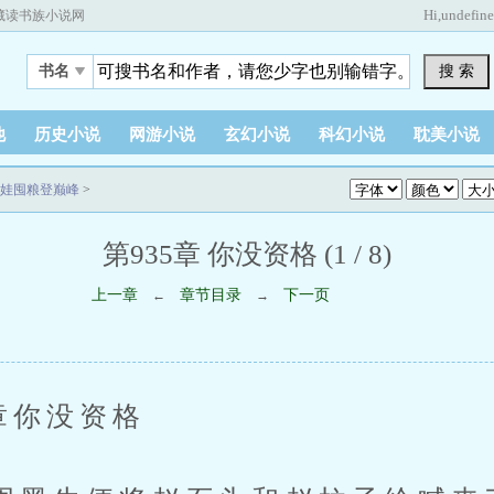
Hi,
undefin
藏读书族小说网
搜 索
书名
他
历史小说
网游小说
玄幻小说
科幻小说
耽美小说
娃囤粮登巅峰
>
第935章 你没资格 (1 / 8)
上一章
章节目录
下一页
←
→
你没资格