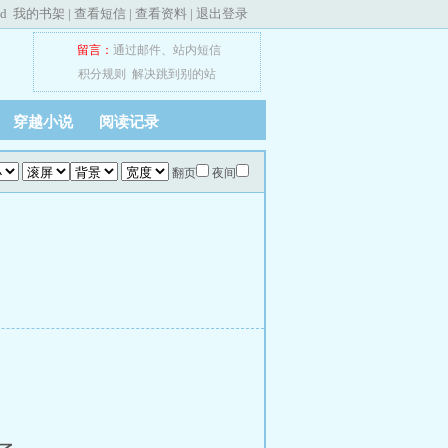
ed
我的书架
|
查看短信
|
查看资料
|
退出登录
留言：
通过邮件
、
站内短信
积分规则
解决跳到别的站
穿越小说
阅读记录
翻页
夜间