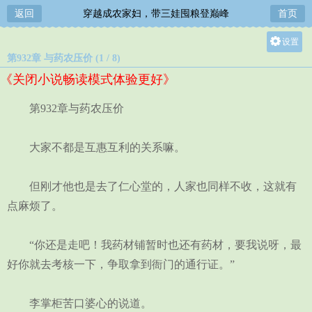
返回
穿越成农家妇，带三娃囤粮登巅峰
首页
设置
第932章 与药农压价 (1 / 8)
关灯
《关闭小说畅读模式体验更好》
大
中
第932章与药农压价
小
大家不都是互惠互利的关系嘛。
但刚才他也是去了仁心堂的，人家也同样不收，这就有
点麻烦了。
“你还是走吧！我药材铺暂时也还有药材，要我说呀，最
好你就去考核一下，争取拿到衙门的通行证。”
李掌柜苦口婆心的说道。