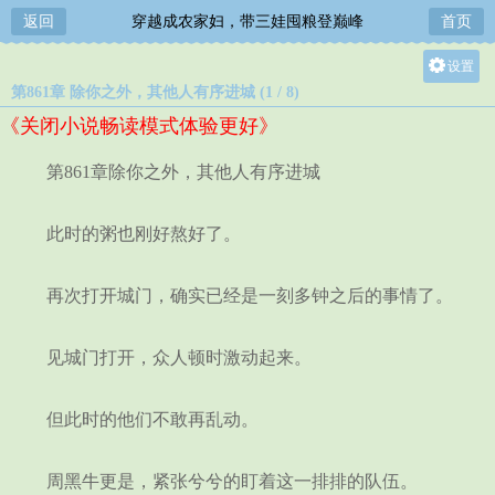
返回
穿越成农家妇，带三娃囤粮登巅峰
首页
设置
第861章 除你之外，其他人有序进城 (1 / 8)
关灯
《关闭小说畅读模式体验更好》
大
中
第861章除你之外，其他人有序进城
小
此时的粥也刚好熬好了。
再次打开城门，确实已经是一刻多钟之后的事情了。
见城门打开，众人顿时激动起来。
但此时的他们不敢再乱动。
周黑牛更是，紧张兮兮的盯着这一排排的队伍。