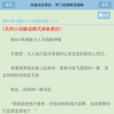
返回
穿越成农家妇，带三娃囤粮登巅峰
首页
设置
第841章 感谢大人为我家伸冤 (1 / 8)
关灯
《关闭小说畅读模式体验更好》
大
中
第841章感谢大人为我家伸冤
小
不曾想，大人他只是没有遇到心里在意的那些人而已。
再看简秀现在脸上的表情，显然与张飞墨想的一般，淡
定的同时也很是无奈。
相反，四叔倒一脸淡定。
“我倒是想他不要来，但也得他听我才是啊，这就需要你
们监督监督他了。”