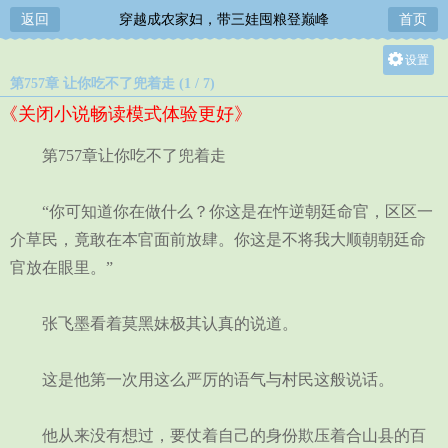
返回
穿越成农家妇，带三娃囤粮登巅峰
首页
设置
第757章 让你吃不了兜着走 (1 / 7)
关灯
《关闭小说畅读模式体验更好》
大
中
第757章让你吃不了兜着走
小
“你可知道你在做什么？你这是在忤逆朝廷命官，区区一
介草民，竟敢在本官面前放肆。你这是不将我大顺朝朝廷命
官放在眼里。”
张飞墨看着莫黑妹极其认真的说道。
这是他第一次用这么严厉的语气与村民这般说话。
他从来没有想过，要仗着自己的身份欺压着合山县的百