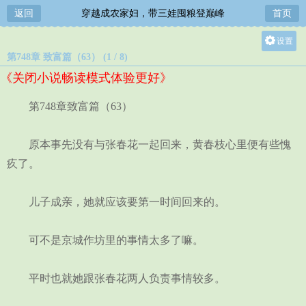
返回
穿越成农家妇，带三娃囤粮登巅峰
首页
设置
第748章 致富篇（63） (1 / 8)
关灯
《关闭小说畅读模式体验更好》
大
中
第748章致富篇（63）
小
原本事先没有与张春花一起回来，黄春枝心里便有些愧
疚了。
儿子成亲，她就应该要第一时间回来的。
可不是京城作坊里的事情太多了嘛。
平时也就她跟张春花两人负责事情较多。