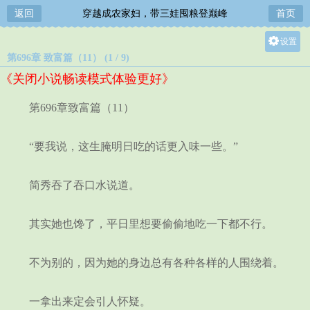
返回
穿越成农家妇，带三娃囤粮登巅峰
首页
设置
第696章 致富篇（11） (1 / 9)
关灯
《关闭小说畅读模式体验更好》
大
中
第696章致富篇（11）
小
“要我说，这生腌明日吃的话更入味一些。”
简秀吞了吞口水说道。
其实她也馋了，平日里想要偷偷地吃一下都不行。
不为别的，因为她的身边总有各种各样的人围绕着。
一拿出来定会引人怀疑。