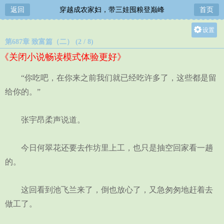
返回
穿越成农家妇，带三娃囤粮登巅峰
首页
设置
第687章 致富篇（二） (2 / 8)
关灯
《关闭小说畅读模式体验更好》
大
中
“你吃吧，在你来之前我们就已经吃许多了，这些都是留
小
给你的。”
张宇昂柔声说道。
今日何翠花还要去作坊里上工，也只是抽空回家看一趟
的。
这回看到池飞兰来了，倒也放心了，又急匆匆地赶着去
做工了。