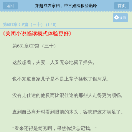
返回
穿越成农家妇，带三娃囤粮登巅峰
首页
设置
第681章 CP篇（三十） (1 / 8)
关灯
《关闭小说畅读模式体验更好》
大
中
第681章CP篇（三十）
小
这般想着，夫妻二人又无奈地摇了摇头。
也不知道自家儿子是不是上辈子拯救了银河系。
没有走仕途的他反而比混仕途的那些人走得更为顺畅。
直到自己离开时看到眼前的木头，容志鹤这才满足了。
“看来还得是简秀啊，果然你没忘记我。”