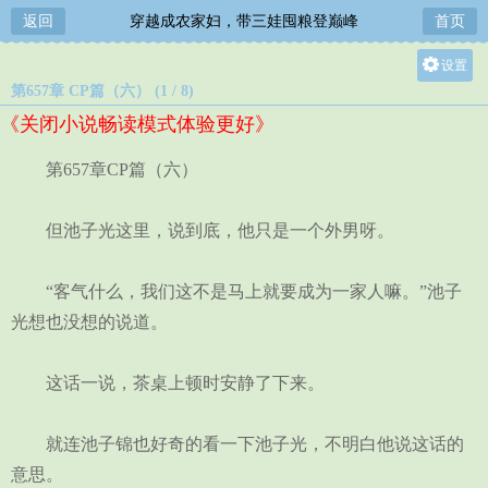
返回
穿越成农家妇，带三娃囤粮登巅峰
首页
设置
第657章 CP篇（六） (1 / 8)
关灯
《关闭小说畅读模式体验更好》
大
中
第657章CP篇（六）
小
但池子光这里，说到底，他只是一个外男呀。
“客气什么，我们这不是马上就要成为一家人嘛。”池子
光想也没想的说道。
这话一说，茶桌上顿时安静了下来。
就连池子锦也好奇的看一下池子光，不明白他说这话的
意思。