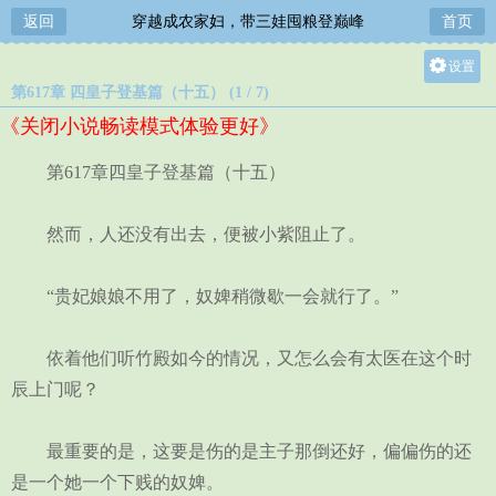
返回
穿越成农家妇，带三娃囤粮登巅峰
首页
设置
第617章 四皇子登基篇（十五） (1 / 7)
关灯
《关闭小说畅读模式体验更好》
大
中
第617章四皇子登基篇（十五）
小
然而，人还没有出去，便被小紫阻止了。
“贵妃娘娘不用了，奴婢稍微歇一会就行了。”
依着他们听竹殿如今的情况，又怎么会有太医在这个时
辰上门呢？
最重要的是，这要是伤的是主子那倒还好，偏偏伤的还
是一个她一个下贱的奴婢。