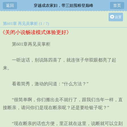
返回
穿越成农家妇，带三娃囤粮登巅峰
首页
设置
第601章 再见吴掌柜 (1 / 7)
关灯
《关闭小说畅读模式体验更好》
大
中
第601章再见吴掌柜
小
一听这话，别说陈四喜了，就连张子华双眼都亮了起
来。
看着简秀，激动的问道：“什么方法？”
“很简单啊，你们搬出去不就行了，跟我们当年一样，直
接断亲，请问你们是现在断亲呢？还是要给银子呢？”
“现在断亲的话也方便，里正就在这里，说断就可以立刻