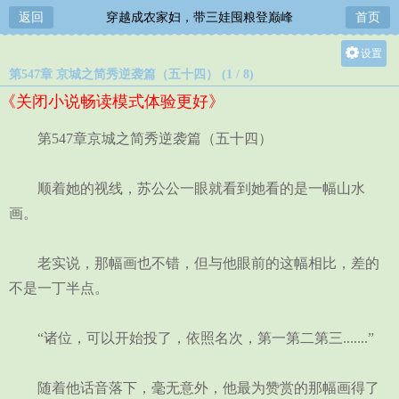
返回
穿越成农家妇，带三娃囤粮登巅峰
首页
设置
第547章 京城之简秀逆袭篇（五十四） (1 / 8)
关灯
《关闭小说畅读模式体验更好》
大
中
第547章京城之简秀逆袭篇（五十四）
小
顺着她的视线，苏公公一眼就看到她看的是一幅山水
画。
老实说，那幅画也不错，但与他眼前的这幅相比，差的
不是一丁半点。
“诸位，可以开始投了，依照名次，第一第二第三.......”
随着他话音落下，毫无意外，他最为赞赏的那幅画得了