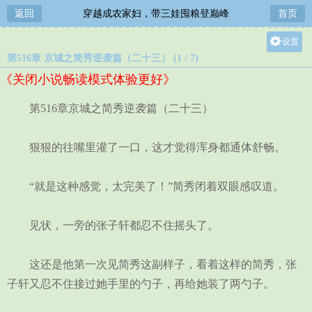
返回
穿越成农家妇，带三娃囤粮登巅峰
首页
设置
第516章 京城之简秀逆袭篇（二十三） (1 / 7)
关灯
《关闭小说畅读模式体验更好》
大
中
第516章京城之简秀逆袭篇（二十三）
小
狠狠的往嘴里灌了一口，这才觉得浑身都通体舒畅。
“就是这种感觉，太完美了！”简秀闭着双眼感叹道。
见状，一旁的张子轩都忍不住摇头了。
这还是他第一次见简秀这副样子，看着这样的简秀，张
子轩又忍不住接过她手里的勺子，再给她装了两勺子。