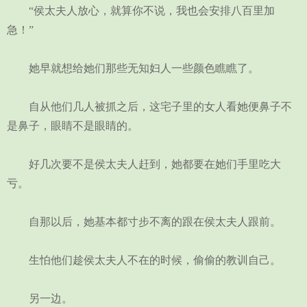
“侯太夫人放心，就算你不说，我也会安排八百里加
急！”
她早就想给她们那些无知妇人一些颜色瞧瞧了。
自从他们几人被抓之后，这宅子里的女人看她便鼻子不
是鼻子，眼睛不是眼睛的。
好几次要不是侯太夫人赶到，她都要在她们手里吃大
亏。
自那以后，她基本都寸步不离的跟在侯太夫人跟前。
生怕他们趁侯太夫人不在的时候，偷偷的教训自己。
另一边。