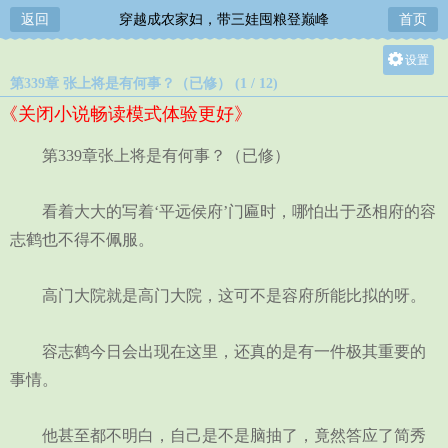
返回
穿越成农家妇，带三娃囤粮登巅峰
首页
设置
第339章 张上将是有何事？（已修） (1 / 12)
关灯
《关闭小说畅读模式体验更好》
大
中
第339章张上将是有何事？（已修）
小
看着大大的写着‘平远侯府’门匾时，哪怕出于丞相府的容
志鹤也不得不佩服。
高门大院就是高门大院，这可不是容府所能比拟的呀。
容志鹤今日会出现在这里，还真的是有一件极其重要的
事情。
他甚至都不明白，自己是不是脑抽了，竟然答应了简秀