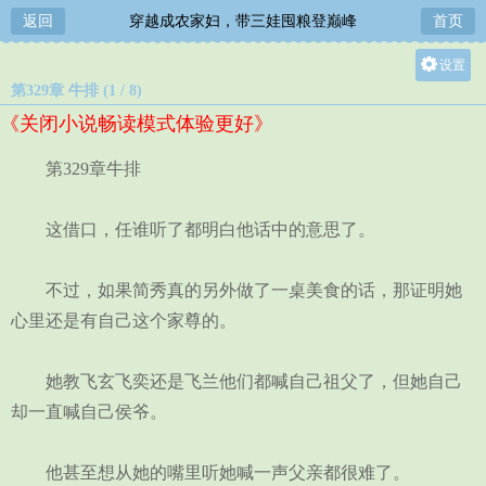
返回
穿越成农家妇，带三娃囤粮登巅峰
首页
设置
第329章 牛排 (1 / 8)
关灯
《关闭小说畅读模式体验更好》
大
中
第329章牛排
小
这借口，任谁听了都明白他话中的意思了。
不过，如果简秀真的另外做了一桌美食的话，那证明她
心里还是有自己这个家尊的。
她教飞玄飞奕还是飞兰他们都喊自己祖父了，但她自己
却一直喊自己侯爷。
他甚至想从她的嘴里听她喊一声父亲都很难了。