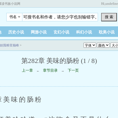
Hi,
undefin
藏读书族小说网
搜 索
书名
他
历史小说
网游小说
玄幻小说
科幻小说
耽美小说
娃囤粮登巅峰
>
第282章 美味的肠粉 (1 / 8)
上一章
章节目录
下一页
←
→
美味的肠粉