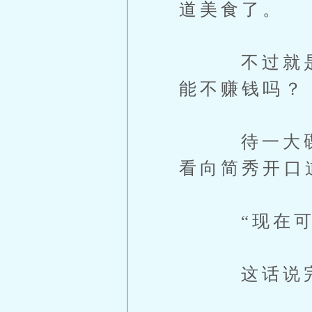
道美食了。
不过就是一
能不赚钱吗？
待一大碟肠
看向简秀开口
“现在可以
这话说完，