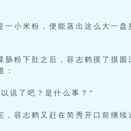
小米粉，便能蒸出这么大一盘
粉下肚之后，容志鹤摸了摸圆
道：
说了吧？是什么事？”
容志鹤又赶在简秀开口前继续