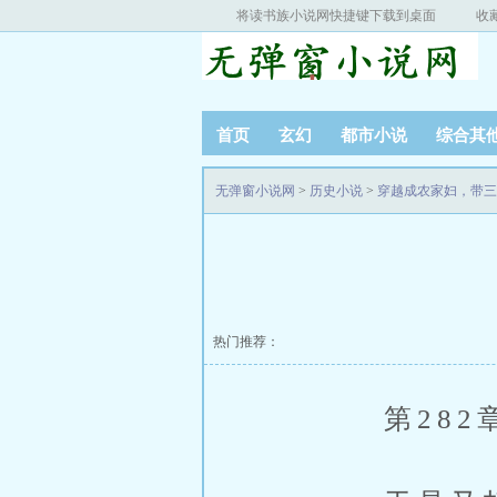
将读书族小说网快捷键下载到桌面
收
首页
玄幻
都市小说
综合其
无弹窗小说网
>
历史小说
>
穿越成农家妇，带三
热门推荐：
第282章