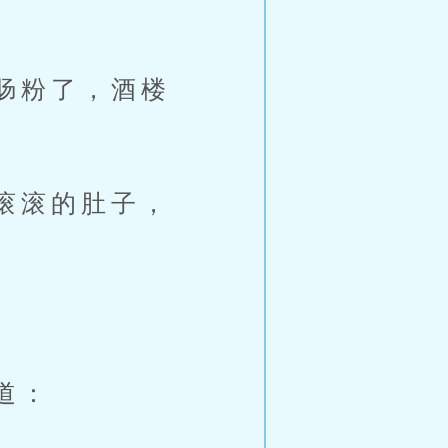
肠粉了，酒楼
滚滚的肚子，
道：