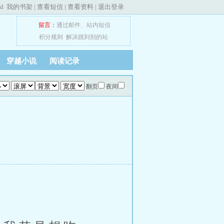
ed
我的书架
|
查看短信
|
查看资料
|
退出登录
留言：
通过邮件
、
站内短信
积分规则
解决跳到别的站
穿越小说
阅读记录
翻页
夜间