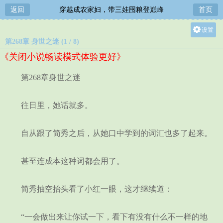
返回
穿越成农家妇，带三娃囤粮登巅峰
首页
设置
第268章 身世之迷 (1 / 8)
关灯
《关闭小说畅读模式体验更好》
大
中
第268章身世之迷
小
往日里，她话就多。
自从跟了简秀之后，从她口中学到的词汇也多了起来。
甚至连成本这种词都会用了。
简秀抽空抬头看了小红一眼，这才继续道：
“一会做出来让你试一下，看下有没有什么不一样的地