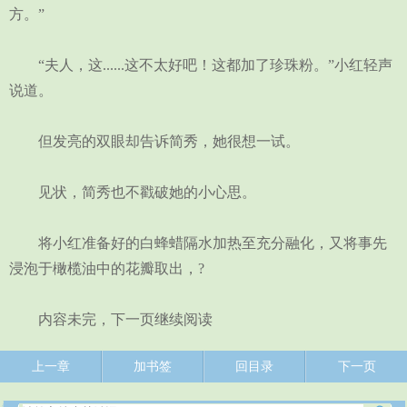
方。”
“夫人，这......这不太好吧！这都加了珍珠粉。”小红轻声
说道。
但发亮的双眼却告诉简秀，她很想一试。
见状，简秀也不戳破她的小心思。
将小红准备好的白蜂蜡隔水加热至充分融化，又将事先
浸泡于橄榄油中的花瓣取出，?
内容未完，下一页继续阅读
上一章
加书签
回目录
下一页