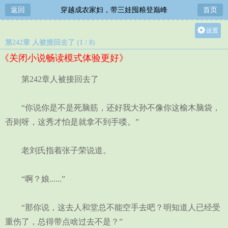
返回
穿越成农家妇，带三娃囤粮登巅峰
首页
设置
第242章 人被接回去了 (1 / 8)
关灯
《关闭小说畅读模式体验更好》
大
中
第242章人被接回去了
小
“你说你是不是死脑筋，还好我大孙不像你这榆木脑袋，
否则呀，这秀才怕是就拿不到手喽。”
老刘氏指着张子荣说道。
“啊？娘......”
“那你说，这去人和堂总不能空手去吧？明知道人已经受
重伤了，总得带点啥过去不是？”