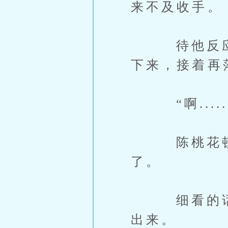
来不及收手。
待他反应过
下来，接着再落
“啊......呯
陈桃花顿时
了。
细看的话，
出来。