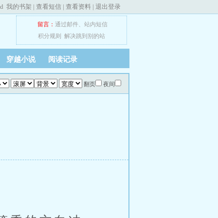
ed
我的书架
|
查看短信
|
查看资料
|
退出登录
留言：
通过邮件
、
站内短信
积分规则
解决跳到别的站
穿越小说
阅读记录
翻页
夜间