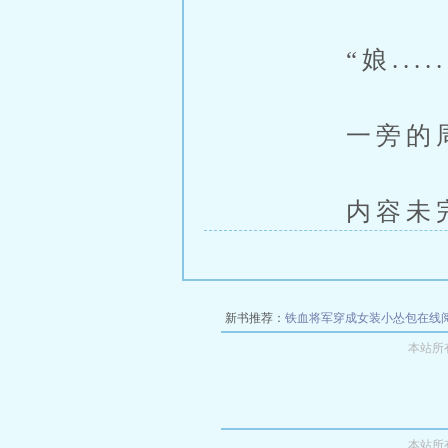
“娘......
一旁的周树
内容未完，
新书推荐：
铁血将军穿成女装小怂包在线
本站所
本站所