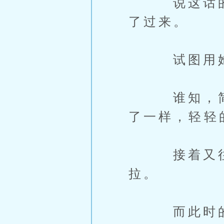
说这话的时
了过来。
试图用她小
谁知，简秀
了一样，轻轻
接着又往周
拉。
而此时的周