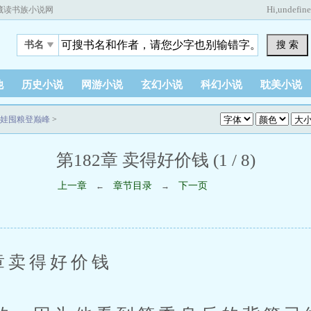
Hi,
undefin
藏读书族小说网
搜 索
书名
他
历史小说
网游小说
玄幻小说
科幻小说
耽美小说
娃囤粮登巅峰
>
第182章 卖得好价钱 (1 / 8)
上一章
章节目录
下一页
←
→
卖得好价钱