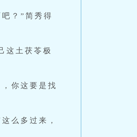
吧？”简秀得
己这土茯苓极
，你这要是找
这么多过来，