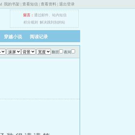
ed
我的书架
|
查看短信
|
查看资料
|
退出登录
留言：
通过邮件
、
站内短信
积分规则
解决跳到别的站
穿越小说
阅读记录
翻页
夜间