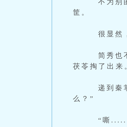
不为别的，
筐。
很显然，她
简秀也不与
茯苓掏了出来
递到秦掌柜
么？”
“嘶....