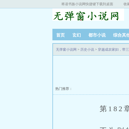
将读书族小说网快捷键下载到桌面
收
首页
玄幻
都市小说
综合其
无弹窗小说网
>
历史小说
>
穿越成农家妇，带三
热门推荐：
第182章