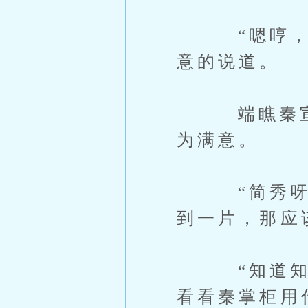
“嗯哼，就
意的说道。
端瞧秦宣成
为满意。
“简秀呀，
到一片，那应
“知道知道
看看秦掌柜用