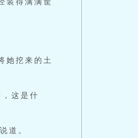
经装得满满筐
。
将她挖来的土
，这是什
的说道。