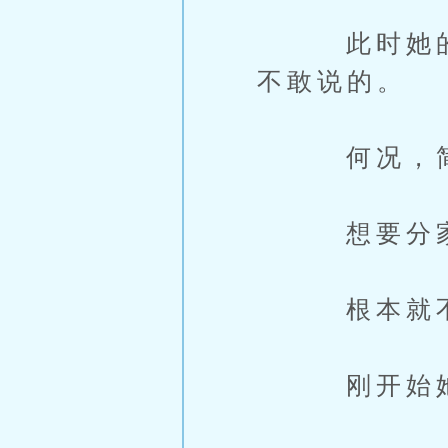
此时她的大
不敢说的。
何况，简秀
想要分家，
根本就不
刚开始她还