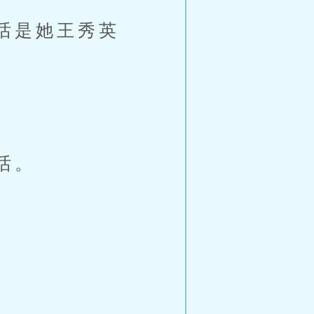
话是她王秀英
话。
。