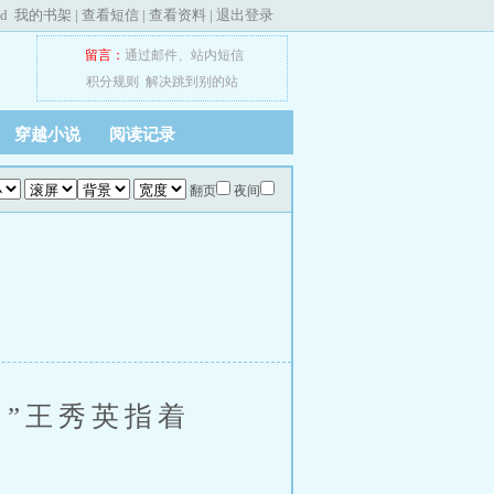
ed
我的书架
|
查看短信
|
查看资料
|
退出登录
留言：
通过邮件
、
站内短信
积分规则
解决跳到别的站
穿越小说
阅读记录
翻页
夜间
”王秀英指着