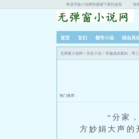
将读书族小说网快捷键下载到桌面
收
首页
玄幻
都市小说
综合其
无弹窗小说网
>
历史小说
>
穿越成农家妇，带三
热门推荐：
“分家，分
方妙娟大声的