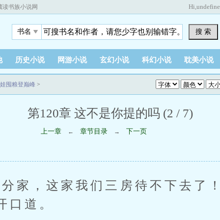
Hi,
undefin
藏读书族小说网
搜 索
书名
他
历史小说
网游小说
玄幻小说
科幻小说
耽美小说
娃囤粮登巅峰
>
第120章 这不是你提的吗 (2 / 7)
上一章
章节目录
下一页
←
→
家，这家我们三房待不下去了！
开口道。