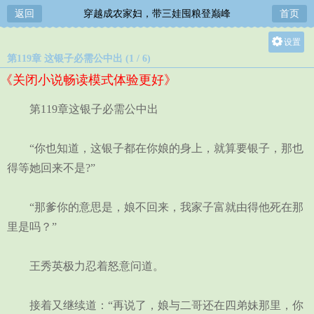
返回
穿越成农家妇，带三娃囤粮登巅峰
首页
设置
第119章 这银子必需公中出 (1 / 6)
关灯
《关闭小说畅读模式体验更好》
大
中
第119章这银子必需公中出
小
“你也知道，这银子都在你娘的身上，就算要银子，那也
得等她回来不是?”
“那爹你的意思是，娘不回来，我家子富就由得他死在那
里是吗？”
王秀英极力忍着怒意问道。
接着又继续道：“再说了，娘与二哥还在四弟妹那里，你