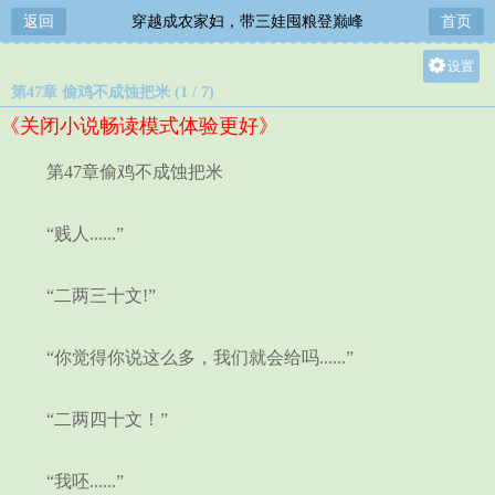
返回
穿越成农家妇，带三娃囤粮登巅峰
首页
设置
第47章 偷鸡不成蚀把米 (1 / 7)
关灯
《关闭小说畅读模式体验更好》
大
中
第47章偷鸡不成蚀把米
小
“贱人......”
“二两三十文!”
“你觉得你说这么多，我们就会给吗......”
“二两四十文！”
“我呸......”