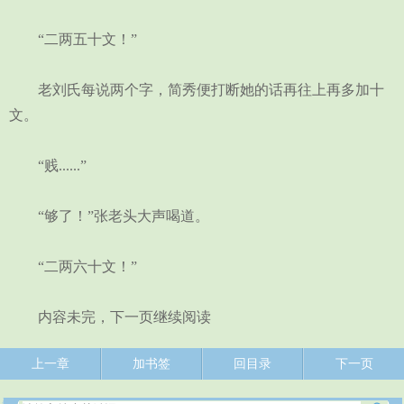
“二两五十文！”
老刘氏每说两个字，简秀便打断她的话再往上再多加十
文。
“贱......”
“够了！”张老头大声喝道。
“二两六十文！”
内容未完，下一页继续阅读
上一章
加书签
回目录
下一页