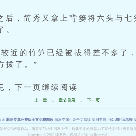
，简秀又拿上背篓将六头与七
了。
近的竹笋已经被拔得差不多了，
方拔了。”
下一页继续阅读
上一章
章节目录
下一页
←
→
阅读
脑洞专属完整版全文免费阅读
脑洞专属小说全文阅读
脑洞专属小说
请叫我老师
世者
穿书第一天就结婚小说全文阅读
有小说为转载作品，所有章节均由网友上传，转载至本站只是为了宣传本书让更多读
Copyright © 2019 读书族小说网 All Rights Reserved.