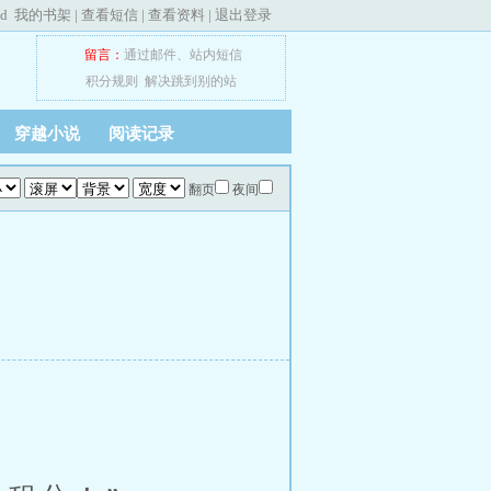
ed
我的书架
|
查看短信
|
查看资料
|
退出登录
留言：
通过邮件
、
站内短信
积分规则
解决跳到别的站
穿越小说
阅读记录
翻页
夜间