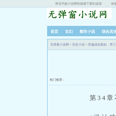
将读书族小说网快捷键下载到桌面
收
首页
玄幻
都市小说
综合其
无弹窗小说网
>
历史小说
>
穿越成农家妇，带三
热门推荐：
第34章不