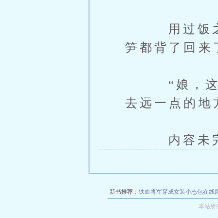
用过饭之后
笋都背了回来
“娘，这较
去远一点的地
内容未完，
新书推荐：
铁血将军穿成女装小怂包在线
本站所