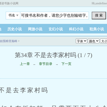
Hi,
undefin
藏读书族小说网
搜 索
书名
他
历史小说
网游小说
玄幻小说
科幻小说
耽美小说
娃囤粮登巅峰
>
第34章 不是去李家村吗 (1 / 7)
上一章
章节目录
下一页
←
→
是去李家村吗