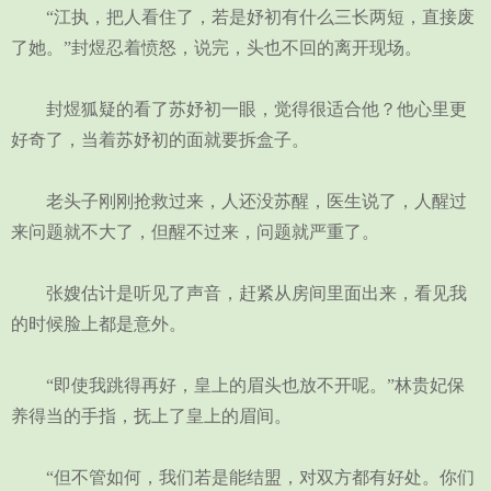
“江执，把人看住了，若是妤初有什么三长两短，直接废
了她。”封煜忍着愤怒，说完，头也不回的离开现场。
封煜狐疑的看了苏妤初一眼，觉得很适合他？他心里更
好奇了，当着苏妤初的面就要拆盒子。
老头子刚刚抢救过来，人还没苏醒，医生说了，人醒过
来问题就不大了，但醒不过来，问题就严重了。
张嫂估计是听见了声音，赶紧从房间里面出来，看见我
的时候脸上都是意外。
“即使我跳得再好，皇上的眉头也放不开呢。”林贵妃保
养得当的手指，抚上了皇上的眉间。
“但不管如何，我们若是能结盟，对双方都有好处。你们