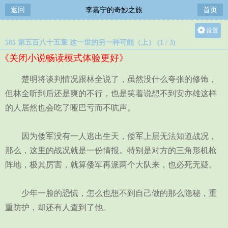
返回
李嘉宁的奇妙之旅
首页
设置
585 第五百八十五章 这一世的另一种可能（上） (1 / 3)
关灯
《关闭小说畅读模式体验更好》
大
中
楚明将谈判情况跟林全说了，虽然没什么夸张的修饰，
小
但林全听到后还是爽的不行，也是笑着说想不到安亦雄这样
的人居然也会吃了哑巴亏而不吭声。
因为倭军没有一人逃出生天，倭军上层无法知道战况，
那么，这里的战况就是一份情报。特别是对方的三角形机枪
阵地，极其厉害，就算倭军再派两个大队来，也必死无疑。
少年一脸的恐慌，怎么也想不到自己做的那么隐秘，重
重防护，却还有人查到了他。