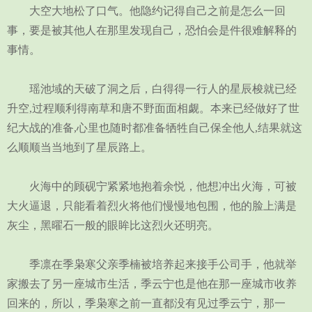
大空大地松了口气。他隐约记得自己之前是怎么一回
事，要是被其他人在那里发现自己，恐怕会是件很难解释的
事情。
瑶池域的天破了洞之后，白得得一行人的星辰梭就已经
升空,过程顺利得南草和唐不野面面相觑。本来已经做好了世
纪大战的准备,心里也随时都准备牺牲自己保全他人,结果就这
么顺顺当当地到了星辰路上。
火海中的顾砚宁紧紧地抱着余悦，他想冲出火海，可被
大火逼退，只能看着烈火将他们慢慢地包围，他的脸上满是
灰尘，黑曜石一般的眼眸比这烈火还明亮。
季凛在季枭寒父亲季楠被培养起来接手公司手，他就举
家搬去了另一座城市生活，季云宁也是他在那一座城市收养
回来的，所以，季枭寒之前一直都没有见过季云宁，那一