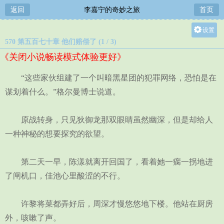
返回
李嘉宁的奇妙之旅
首页
设置
570 第五百七十章 他们赔偿了 (1 / 3)
关灯
《关闭小说畅读模式体验更好》
大
中
“这些家伙组建了一个叫暗黑星团的犯罪网络，恐怕是在
小
谋划着什么。”格尔曼博士说道。
原战转身，只见狄御龙那双眼睛虽然幽深，但是却给人
一种神秘的想要探究的欲望。
第二天一早，陈漾就离开回国了，看着她一瘸一拐地进
了闸机口，佳池心里酸涩的不行。
许黎将菜都弄好后，周深才慢悠悠地下楼。他站在厨房
外，咳嗽了声。