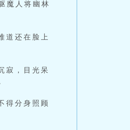
驱魔人将幽林
难道还在脸上
沉寂，目光呆
。
不得分身照顾