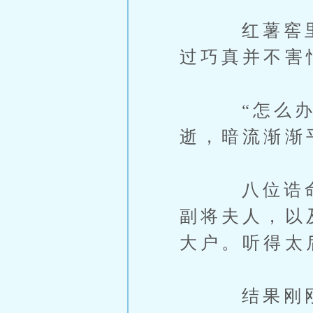
红薯窖里空
过巧真并不害
“怎么办，
逝，暗流渐渐
八位诰命分
副将夫人，以
大户。听得太
结果刚刚修