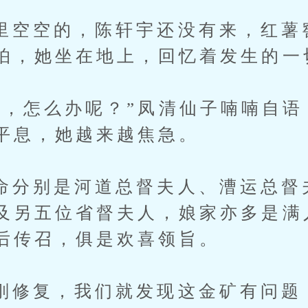
空的，陈轩宇还没有来，红薯
怕，她坐在地上，回忆着发生的一
怎么办呢？”凤清仙子喃喃自语
平息，她越来越焦急。
别是河道总督夫人、漕运总督
及另五位省督夫人，娘家亦多是满
后传召，俱是欢喜领旨。
复，我们就发现这金矿有问题