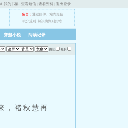
ed
我的书架
|
查看短信
|
查看资料
|
退出登录
留言：
通过邮件
、
站内短信
积分规则
解决跳到别的站
穿越小说
阅读记录
翻页
夜间
来，褚秋慧再