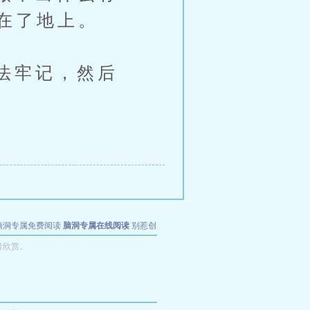
在了地上。
法牢记，然后
脑洞专属免费阅读
脑洞专属在线阅读
别惹创
者欣赏。