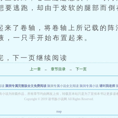
想要逃跑，却由于发软的腿部而倒
了卷轴，将卷轴上所记载的阵
液，一只手开始布置起来。
下一页继续阅读
上一章
章节目录
下一页
←
→
阅读
脑洞专属完整版全文免费阅读
脑洞专属小说全文阅读
脑洞专属小说
请叫我老师
世者
穿书第一天就结婚小说全文阅读
有小说为转载作品，所有章节均由网友上传，转载至本站只是为了宣传本书让更多读
Copyright © 2019 读书族小说网 All Rights Reserved.
map