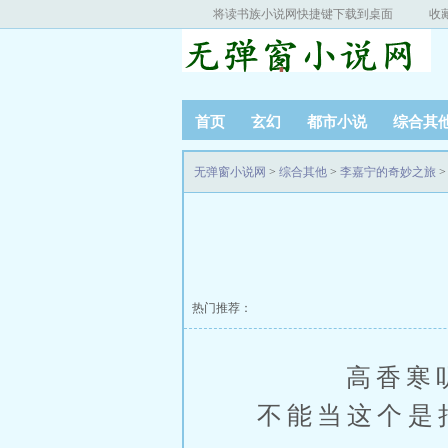
将读书族小说网快捷键下载到桌面
收
首页
玄幻
都市小说
综合其
无弹窗小说网
>
综合其他
>
李嘉宁的奇妙之旅
>
热门推荐：
高香寒听了
不能当这个是