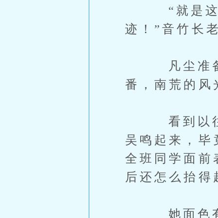
“就是这里
迹！”音竹长
凡尘准备，
番，南荒的风
看到以往清
吴鸣起来，毕
全班同学面前
后还怎么抬得
她面色有些