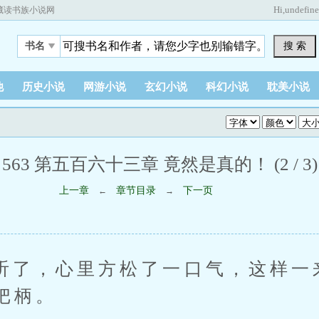
Hi,
undefin
藏读书族小说网
搜 索
书名
他
历史小说
网游小说
玄幻小说
科幻小说
耽美小说
563 第五百六十三章 竟然是真的！ (2 / 3)
上一章
章节目录
下一页
←
→
，心里方松了一口气，这样一
把柄。