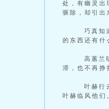
处，有幽灵出
驱除，却引出
巧真知道大
的东西还有什
高蕙兰听了
滞，也不再挣
叶赫行云也
叶赫临风他们