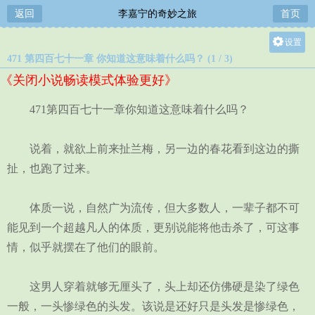
返回
李嘉宁的奇妙之旅
首页
设置
471 第四百七十一章 你知道这意味着什么吗？ (1 / 3)
关灯
《关闭小说畅读模式体验更好》
大
中
471第四百七十一章你知道这意味着什么吗？
小
说着，就欲上前来扯兰梅，另一边的春花看到这边的撕
扯，也跑了过来。
体质一说，自然广为流传，但大多数人，一辈子都不可
能见到一个超越凡人的体质，更别说能将他击杀了，可这事
情，似乎就摆在了他们的眼前。
这男人穿着就够无厘头了，头上却还仿佛硬是染了绿色
一般，一头惨绿色的头发。该说是还好只是头发是惨绿色，