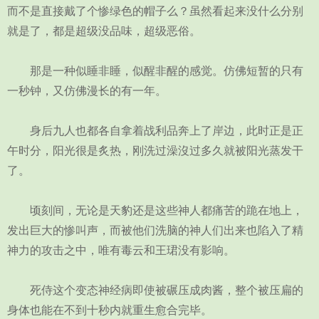
而不是直接戴了个惨绿色的帽子么？虽然看起来没什么分别
就是了，都是超级没品味，超级恶俗。
那是一种似睡非睡，似醒非醒的感觉。仿佛短暂的只有
一秒钟，又仿佛漫长的有一年。
身后九人也都各自拿着战利品奔上了岸边，此时正是正
午时分，阳光很是炙热，刚洗过澡沒过多久就被阳光蒸发干
了。
顷刻间，无论是天豹还是这些神人都痛苦的跪在地上，
发出巨大的惨叫声，而被他们洗脑的神人们出来也陷入了精
神力的攻击之中，唯有毒云和王珺没有影响。
死侍这个变态神经病即使被碾压成肉酱，整个被压扁的
身体也能在不到十秒内就重生愈合完毕。