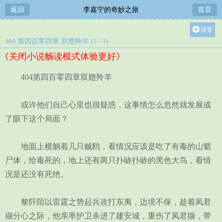
返回
李嘉宁的奇妙之旅
首页
设置
404 第四百零四章 双翅羚羊 (1 / 3)
关灯
《关闭小说畅读模式体验更好》
大
中
404第四百零四章双翅羚羊
小
或许他们自己心里也很疑惑，这事情怎么忽然就发展成
了眼下这个局面？
地面上横躺着几只贼鸥，看情况应该是吃了有毒的山魈
尸体，给毒死的，地上还有两只扑哧扑哧的黑色大鸟，看情
况是还没有死绝。
黎阡陌以雷霆之势起兵攻打东夷，边境不保，趁着凤君
撷分心之际，他亲率护卫杀进了建安城，重伤了凤君撷，带