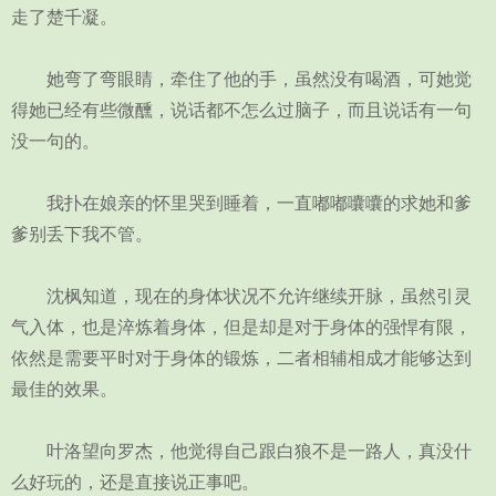
走了楚千凝。
她弯了弯眼睛，牵住了他的手，虽然没有喝酒，可她觉
得她已经有些微醺，说话都不怎么过脑子，而且说话有一句
没一句的。
我扑在娘亲的怀里哭到睡着，一直嘟嘟囔囔的求她和爹
爹别丢下我不管。
沈枫知道，现在的身体状况不允许继续开脉，虽然引灵
气入体，也是淬炼着身体，但是却是对于身体的强悍有限，
依然是需要平时对于身体的锻炼，二者相辅相成才能够达到
最佳的效果。
叶洛望向罗杰，他觉得自己跟白狼不是一路人，真没什
么好玩的，还是直接说正事吧。