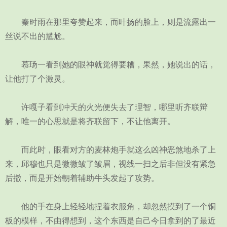
秦时雨在那里夸赞起来，而叶扬的脸上，则是流露出一
丝说不出的尴尬。
慕玚一看到她的眼神就觉得要糟，果然，她说出的话，
让他打了个激灵。
许嘎子看到冲天的火光便失去了理智，哪里听齐联辩
解，唯一的心思就是将齐联留下，不让他离开。
而此时，眼看对方的麦林炮手就这么凶神恶煞地杀了上
来，邱穆也只是微微皱了皱眉，视线一扫之后非但没有紧急
后撤，而是开始朝着辅助牛头发起了攻势。
他的手在身上轻轻地捏着衣服角，却忽然摸到了一个铜
板的模样，不由得想到，这个东西是自己今日拿到的了最近