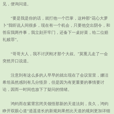
见，便询问道。
“要是我是你的话，就打他一个巴掌，这种那“花心大萝
卜”我听说人间很多，现在有一个机会，只要他交出阴令，和
答应我两件事，我立刻开牢门，还备下一桌好菜，给二位赔
礼赎罪”。
“哥哥大人，我不讨厌刚才那个大叔。”莫熏儿走了一会
突然开口说道。
注意到有这么多的人早早的就出现在了会议室里，娜洁
希坦虽然感到有几分怪异，但是因为有更重要的事情要讨
论，因而一时间也放下了疑问的情绪。
鸿钧而在紫霄宫闭关领悟那新的天道法则，良久，鸿钧
睁开双眼心道“逍遥道长的新规则果然比天道的规则更加详细