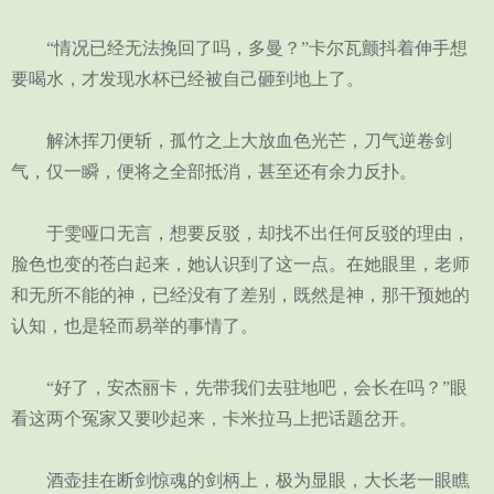
“情况已经无法挽回了吗，多曼？”卡尔瓦颤抖着伸手想
要喝水，才发现水杯已经被自己砸到地上了。
解沐挥刀便斩，孤竹之上大放血色光芒，刀气逆卷剑
气，仅一瞬，便将之全部抵消，甚至还有余力反扑。
于雯哑口无言，想要反驳，却找不出任何反驳的理由，
脸色也变的苍白起来，她认识到了这一点。在她眼里，老师
和无所不能的神，已经没有了差别，既然是神，那干预她的
认知，也是轻而易举的事情了。
“好了，安杰丽卡，先带我们去驻地吧，会长在吗？”眼
看这两个冤家又要吵起来，卡米拉马上把话题岔开。
酒壶挂在断剑惊魂的剑柄上，极为显眼，大长老一眼瞧