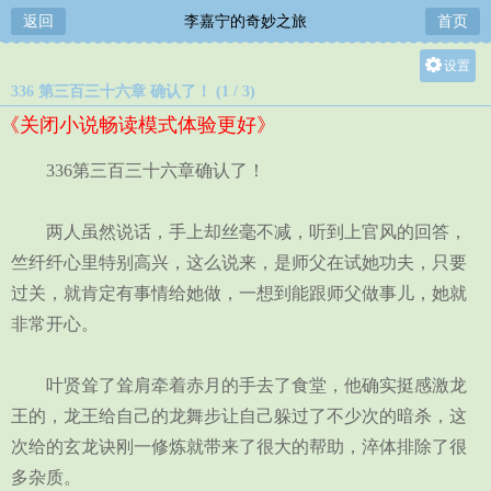
返回
李嘉宁的奇妙之旅
首页
设置
336 第三百三十六章 确认了！ (1 / 3)
关灯
《关闭小说畅读模式体验更好》
大
中
336第三百三十六章确认了！
小
两人虽然说话，手上却丝毫不减，听到上官风的回答，
竺纤纤心里特别高兴，这么说来，是师父在试她功夫，只要
过关，就肯定有事情给她做，一想到能跟师父做事儿，她就
非常开心。
叶贤耸了耸肩牵着赤月的手去了食堂，他确实挺感激龙
王的，龙王给自己的龙舞步让自己躲过了不少次的暗杀，这
次给的玄龙诀刚一修炼就带来了很大的帮助，淬体排除了很
多杂质。