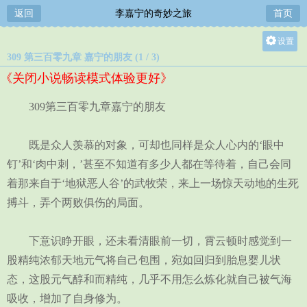
返回
李嘉宁的奇妙之旅
首页
设置
309 第三百零九章 嘉宁的朋友 (1 / 3)
关灯
《关闭小说畅读模式体验更好》
大
中
309第三百零九章嘉宁的朋友
小
既是众人羡慕的对象，可却也同样是众人心内的‘眼中
钉’和‘肉中刺，’甚至不知道有多少人都在等待着，自己会同
着那来自于‘地狱恶人谷’的武牧荣，来上一场惊天动地的生死
搏斗，弄个两败俱伤的局面。
下意识睁开眼，还未看清眼前一切，霄云顿时感觉到一
股精纯浓郁天地元气将自己包围，宛如回归到胎息婴儿状
态，这股元气醇和而精纯，几乎不用怎么炼化就自己被气海
吸收，增加了自身修为。