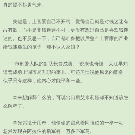
真的提不起勇气来。
关键是，上官景自己不开窍，觉得自己就是对钱迷迷有
占有欲，而不是非钱迷迷不可，更没有想过自己是喜欢钱迷
迷的。也不反思一下，自己都准备把以后整个上官家的产业
给钱迷迷生的孩子，却不认人家娘？
“市刑警大队的副队长曹成勇。”说来也奇怪，大江早知
道曹成勇上调市局升职的事儿，可还习惯说他原来的职务，
似乎只有这样，他内心才能平和一些。
本来想解释什么的，可说出口后艾米莉娅却不知道该怎
么解释了。
李光弼擅于用奇，他偷偷的留意着阿拉伯的一举一动，
忽然发现在阿拉伯的后军有一万多匹军马。