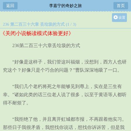
返回
李嘉宁的奇妙之旅
首页
设置
236 第二百三十六章 丢垃圾的方式 (1 / 3)
关灯
《关闭小说畅读模式体验更好》
大
中
236第二百三十六章丢垃圾的方式
小
“好像是这样子，我们管这叫福烟，没想到，西方人也研
究这个？好像只是个巧合的问题？”曹队深深地吸了一口。
“我们几个老朽将死之年能够见到尊上，实在是三生有
幸。”诸如此类的话三位老人说了很多，以至于黄语等人都听
得不耐烦了。
“我拒绝了他，并且离开虹城都市报，不再跟着他实习。
那些日子我很矛盾，我想找你说话，想找你诉诉苦，但是我