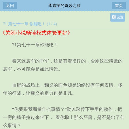
返回
李嘉宁的奇妙之旅
首页
设置
71 第七十一章 你能吃！ (1 / 4)
关灯
《关闭小说畅读模式体验更好》
大
中
71第七十一章你能吃！
小
看来这袁军的中军，还是有着指挥的，否则这些溃败的
袁军，不可能会是如此情景。
血腥的战场上，麴义的面色却是始终没有任何表情。多
年的征战，让麴义的定力也是非凡。
“你要跟我商量什么事情？”勒以琛停下手里的动作，把
一旁的椅子拉过来坐下，“看你脸上那么严肃，是不是出了什
么事情？