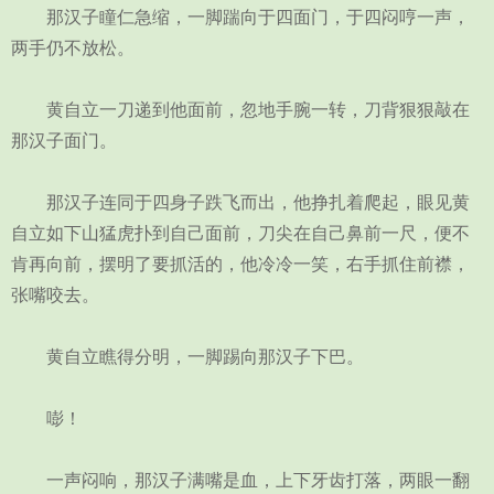
那汉子瞳仁急缩，一脚踹向于四面门，于四闷哼一声，
两手仍不放松。
黄自立一刀递到他面前，忽地手腕一转，刀背狠狠敲在
那汉子面门。
那汉子连同于四身子跌飞而出，他挣扎着爬起，眼见黄
自立如下山猛虎扑到自己面前，刀尖在自己鼻前一尺，便不
肯再向前，摆明了要抓活的，他冷冷一笑，右手抓住前襟，
张嘴咬去。
黄自立瞧得分明，一脚踢向那汉子下巴。
嘭！
一声闷响，那汉子满嘴是血，上下牙齿打落，两眼一翻