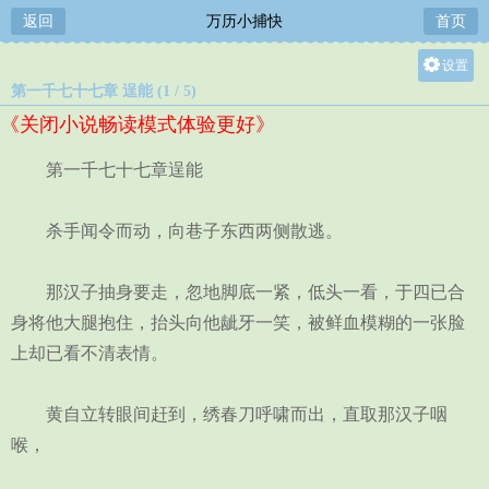
返回
万历小捕快
首页
设置
第一千七十七章 逞能 (1 / 5)
关灯
《关闭小说畅读模式体验更好》
大
中
第一千七十七章逞能
小
杀手闻令而动，向巷子东西两侧散逃。
那汉子抽身要走，忽地脚底一紧，低头一看，于四已合
身将他大腿抱住，抬头向他龇牙一笑，被鲜血模糊的一张脸
上却已看不清表情。
黄自立转眼间赶到，绣春刀呼啸而出，直取那汉子咽
喉，