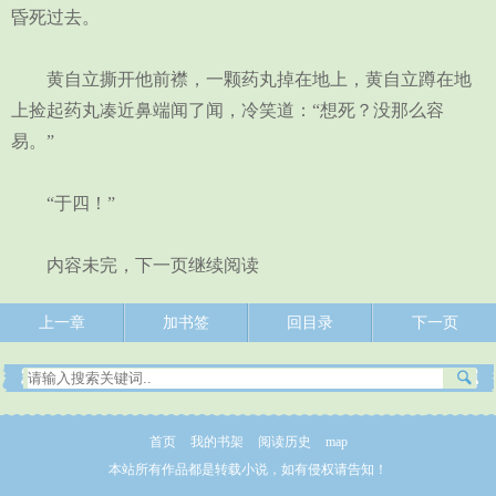
昏死过去。
黄自立撕开他前襟，一颗药丸掉在地上，黄自立蹲在地
上捡起药丸凑近鼻端闻了闻，冷笑道：“想死？没那么容
易。”
“于四！”
内容未完，下一页继续阅读
上一章
加书签
回目录
下一页
首页
我的书架
阅读历史
map
本站所有作品都是转载小说，如有侵权请告知！